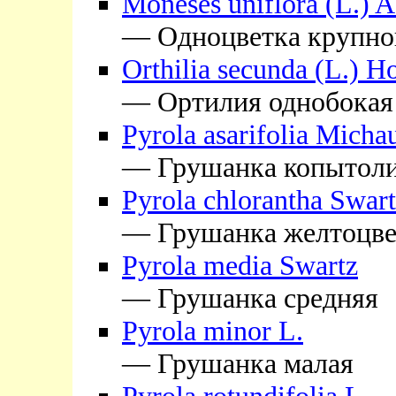
Moneses uniflora (L.) A
— Одноцветка крупно
Orthilia secunda (L.) H
— Ортилия однобокая
Pyrola asarifolia Micha
— Грушанка копытоли
Pyrola chlorantha Swar
— Грушанка желтоцве
Pyrola media Swartz
— Грушанка средняя
Pyrola minor L.
— Грушанка малая