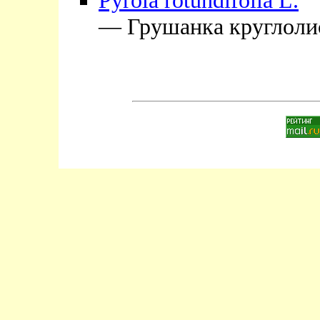
Pyrola rotundifolia L.
— Грушанка круглоли