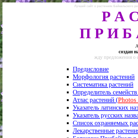
Лучший сайт о растениях Байкальского ре
Р А 
П Р И Б
А
создан н
жду предложения о с
Предисловие
Морфология растений
Систематика растений
Определитель семейств
Атлас растений (
Photos 
Указатель латинских на
Указатель русских назв
Список охраняемых ра
Лекарственные растени