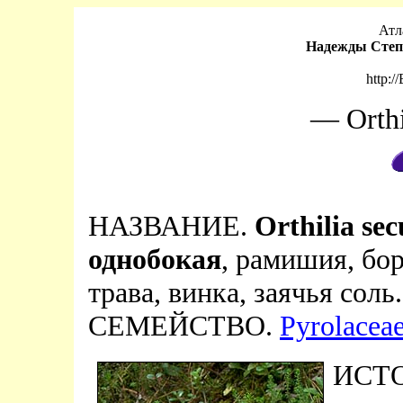
Атл
Надежды Степ
http:/
— Orthi
НАЗВАНИЕ.
Orthilia se
однобокая
, рамишия, бор
трава, винка, заячья соль.
СЕМЕЙСТВО.
Pyrolacea
ИСТО