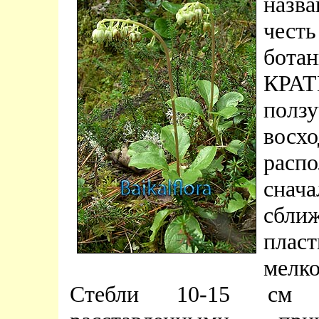
назв
чес
бота
КРАТ
пол
восх
распо
снач
сбли
пласт
мелк
Стебли 10-15 см 