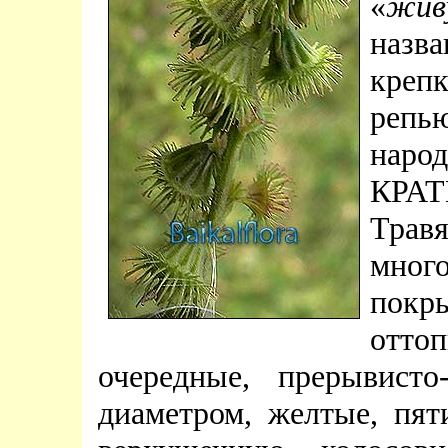
«
жив
назв
креп
репь
народ
КР
Тра
мног
по
отто
очередные, прерывист
диаметром, желтые, пя