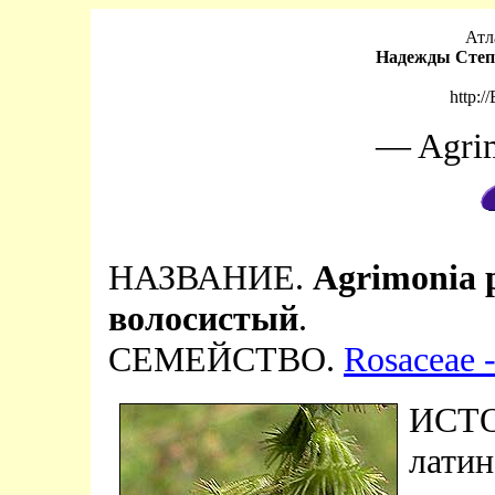
Атл
Надежды Степ
http:/
— Agrim
НАЗВАНИЕ.
Agrimonia p
волосистый
.
СЕМЕЙСТВО.
Rosaceae 
ИСТ
латин