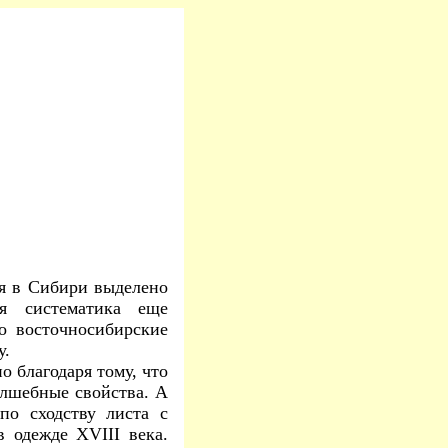
 в Сибири выделено
я систематика еще
го восточносибирские
у.
о благодаря тому, что
лшебные свойства. А
по сходству листа с
 одежде XVIII века.