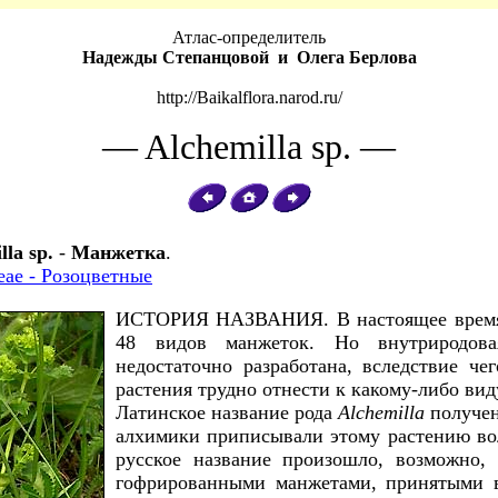
Атлас-определитель
Надежды Степанцовой и Олега Берлова
http://Baikalflora.narod.ru/
— Alchemilla sp. —
lla sp.
-
Манжетка
.
eae - Розоцветные
ИСТОРИЯ НАЗВАНИЯ. В настоящее время
48 видов манжеток. Но внутриродова
недостаточно разработана, вследствие че
растения трудно отнести к какому-либо вид
Латинское название рода
Alchemilla
получен
алхимики приписывали этому растению во
русское название произошло, возможно, 
гофрированными манжетами, принятыми в