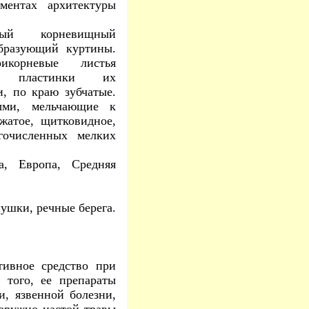
ментах архитектуры
ый корневищный
образующий куртины.
икорневые листья
ые, пластинки их
и, по краю зубчатые.
ыми, мельчающие к
жатое, щитковидное,
огочисленных мелких
, Европа, Средняя
ушки, речные берега.
вное средство при
 того, ее препараты
и, язвенной болезни,