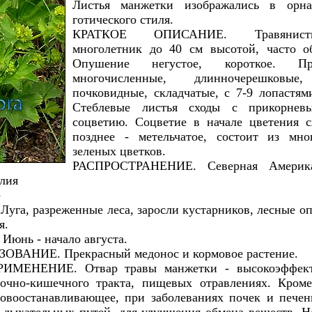
Листья манжетки изображались в орна
готического стиля.
КРАТКОЕ ОПИСАНИЕ. Травянист
многолетник до 40 см высотой, часто 
Опушение негустое, короткое. Пр
многочисленные, длинночерешков
почковидные, складчатые, с 7-9 лопастям
Стеблевые листья сходы с прикорнев
соцветию. Соцветие в начале цветения с
позднее - метельчатое, состоит из мн
зеленых цветков.
РАСПРОСТРАНЕНИЕ. Северная Америка
лия
-
, разреженные леса, заросли кустарников, лесные оп
я.
нь - начало августа.
АНИЕ. Прекрасный медонос и кормовое растение.
ЕНЕНИЕ. Отвар травы манжетки - высокоэффекти
дочно-кишечного тракта, пищевых отравлениях. Кроме
овоостанавливающее, при заболеваниях почек и печен