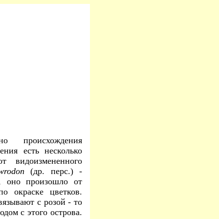
о происхождения
тения есть несколько
т видоизмененного
wrodon
(др. перс.) -
, оно произошло от
по окраске цветков.
вязывают с розой - то
одом с этого острова.