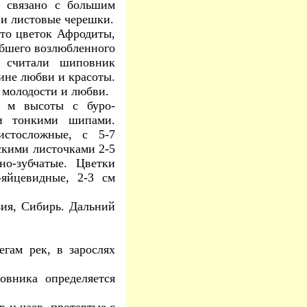
- связано с большим
и листовые черешки.
 это цветок Афродиты,
ибшего возлюбленного
 считали шиповник
ине любви и красоты.
 молодости и любви.
 м высоты с буро-
ми тонкими шипами.
истосложные, с 5-7
скими листочками 2-5
о-зубчатые. Цветки
-яйцевидные, 2-3 см
ия, Сибирь. Дальний
гам рек, в зарослях
вника определяется