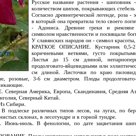
Русское название растения - шиповник 
количеством шипов, покрывающих стебель 
Согласно древнегреческой легенде, роза -
в который она превратила тело своего пог
- Адониса. Древние греки и римляне
символом нравственности и посвящали бог
У славянских народов он - символ красоты,
КРАТКОЕ ОПИСАНИЕ. Кустарник 0,5-2
коричневыми ветвями, густо покрыты
Листья до 15 см длиной, непарнопер
продолговато-яйцевидными или эллиптиче
см длиной. Листочки по краю пиловидн
е, розовые, 3-6 см диаметром. Плоды продолговато
никающие.
еверная Америка, Европа, Скандинавия, Средняя Аз
нголия, Северный Китай.
з Сибири.
одлеске различных типов лесов, на лугах, по бере
нистых склонах, в лесотундре и в горной тундре.
юнь-июль. В фенологии, по дате зацветания шипо