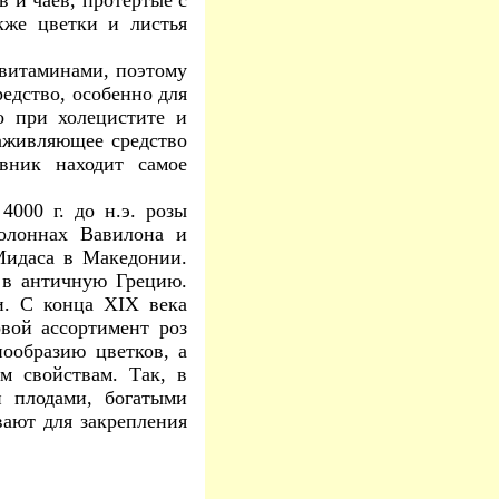
 чаев, протертые с
кже цветки и листья
итаминами, поэтому
едство, особенно для
о при холецистите и
заживляющее средство
вник находит самое
000 г. до н.э. розы
олоннах Вавилона и
 Мидаса в Македонии.
 в античную Грецию.
и. С конца XIX века
вой ассортимент роз
нообразию цветков, а
м свойствам. Так, в
 плодами, богатыми
вают для закрепления