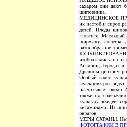
ПИЩЕВОЕ ИСПОЛЬЗОВА
сахаром они дают б
шиповника.
МЕДИЦИНСКОЕ ПРИМЕ
их настой и сироп р
детей. Плоды шипов
гепатите. Масляный 
широкого спектра 
разнообразное приме
КУЛЬТИВИРОВАНИЕ. К
изображались на се
Ассирии, Геродот в 
Древним центром ро
Особый взлет культ
селекцию роз ведут
насчитывает около 2
также по содержани
культуру введен со
витаминами. Из шипо
оврагов.
МЕРЫ ОХРАНЫ. Нет
ФОТОГРАФИИ В ПР