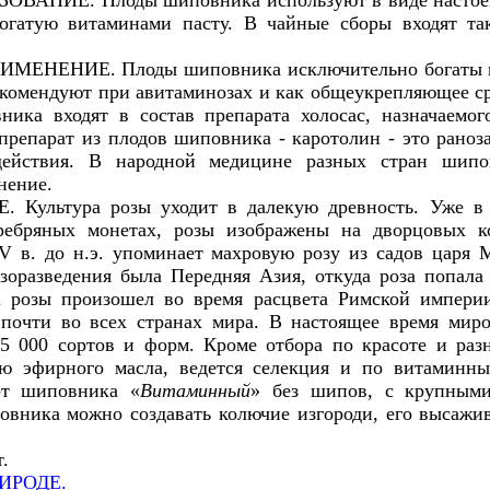
НИЕ. Плоды шиповника используют в виде настоев и
огатую витаминами пасту. В чайные сборы входят та
НЕНИЕ. Плоды шиповника исключительно богаты в
екомендуют при авитаминозах и как общеукрепляющее ср
ника входят в состав препарата холосас, назначаемог
препарат из плодов шиповника - каротолин - это рано
действия. В народной медицине разных стран шипо
нение.
ультура розы уходит в далекую древность. Уже в 4
ребряных монетах, розы изображены на дворцовых к
V в. до н.э. упоминает махровую розу из садов царя
зоразведения была Передняя Азия, откуда роза попала
а розы произошел во время расцвета Римской импери
 почти во всех странах мира. В настоящее время миро
5 000 сортов и форм. Кроме отбора по красоте и раз
ю эфирного масла, ведется селекция и по витаминны
рт шиповника «
Витаминный
» без шипов, с крупными
вника можно создавать колючие изгороди, его высажи
.
ИРОДЕ.