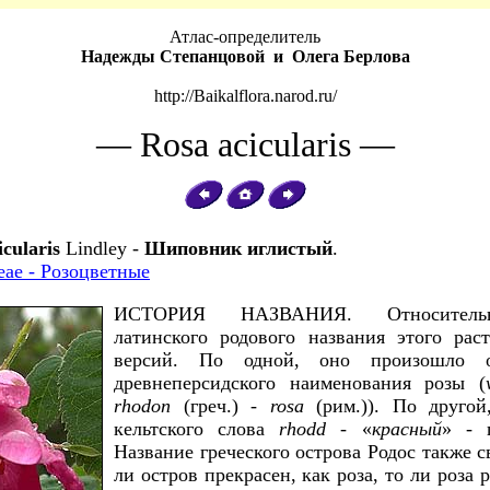
Атлас-определитель
Надежды Степанцовой и Олега Берлова
http://Baikalflora.narod.ru/
— Rosa acicularis —
icularis
Lindley -
Шиповник иглистый
.
eae - Розоцветные
ИСТОРИЯ НАЗВАНИЯ. Относительн
латинского родового названия этого рас
версий. По одной, оно произошло о
древнеперсидского наименования розы (
rhodon
(греч.) -
rosa
(рим.)). По другой
кельтского слова
rhodd
- «
красный
» - 
Название греческого острова Родос также с
ли остров прекрасен, как роза, то ли роза р