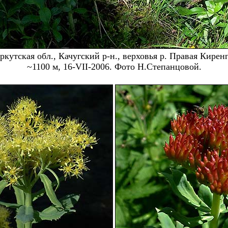
ркутская обл., Качугский р-н., верховья р. Правая Киренг
~1100 м, 16-VII-2006. Фото Н.Степанцовой.