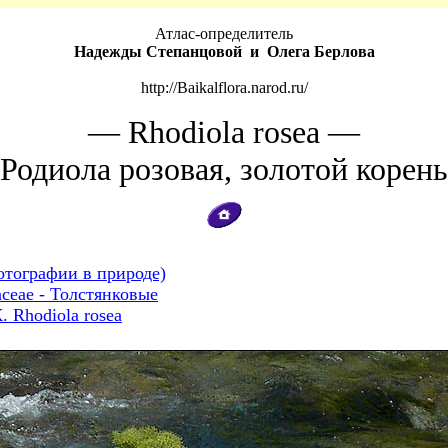
Атлас-определитель
Надежды Степанцовой и Олега Берлова
http://Baikalflora.narod.ru/
— Rhodiola rosea —
Родиола розовая, золотой корен
отографии в природе)
aceae - Толстянковые
Rhodiola rosea