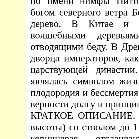
по имени нимфы Питис
богом северного ветра Б
дерево. В Китае и И
волшебными деревьям
отводящими беду. В Дре
дворца императоров, ка
царствующей династии
являлась символом жиз
плодородия и бессмертия,
верности долгу и принци
КРАТКОЕ ОПИСАНИЕ. Ве
высоты) со стволом до 1
коричневая, отслаи