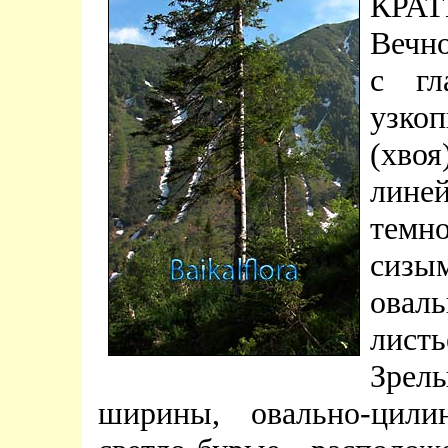
КР
Вечно
с гл
узко
(хво
лине
темн
сизы
овал
лист
Зрелы
ширины, овально-цили