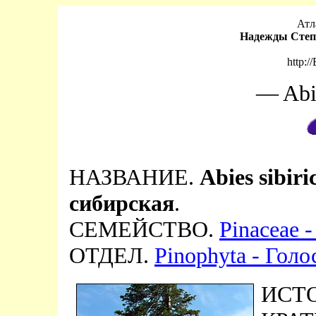
Атл
Надежды Степ
http:/
— Abie
НАЗВАНИЕ.
Abies sibiri
сибирская
.
СЕМЕЙСТВО.
Pinaceae 
ОТДЕЛ.
Pinophyta - Гол
ИСТ