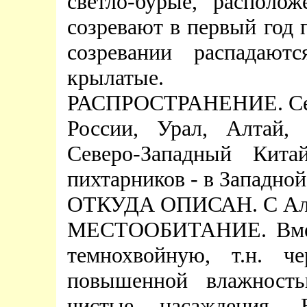
светло-бурые, располо
созревают в первый год 
созревании распадают
крылатые.
РАСПРОСТРАНЕНИЕ. Севе
России, Урал, Алтай,
Северо-Западный Кита
пихтарников - в Западно
ОТКУДА ОПИСАН. С Ал
МЕСТООБИТАНИЕ. Вмест
темнохвойную, т.н. ч
повышенной влажность
чистые насаждения. В