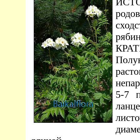
ИСТ
родов
сход
ряби
КР
Полук
раст
непар
5-7 
лан
листо
диаме