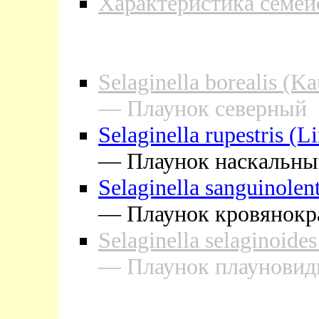
Характеристика семей
Selaginella borealis (Ka
— Плаунок северный
Selaginella rupestris (L
— Плаунок наскальны
Selaginella sanguinolen
— Плаунок кровянокр
Selaginella selaginoide
— Плаунок плаунови