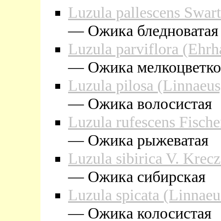
Luzula pallescens Swart
— Ожика бледноватая
Luzula parviflora (Ehrh
— Ожика мелкоцветко
Luzula pilosa (Linnaeu
— Ожика волосистая
Luzula rufescens Fische
— Ожика рыжеватая
Luzula sibirica V. Krec
— Ожика сибирская
Luzula spicata (Linnae
— Ожика колосистая