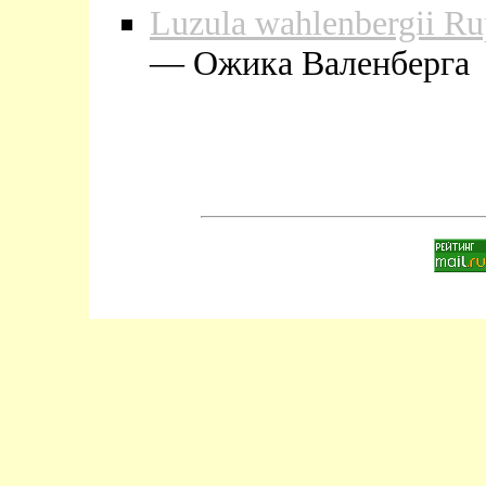
Luzula wahlenbergii Ru
— Ожика Валенберга