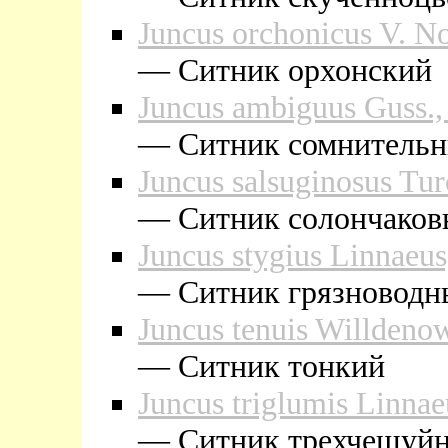
Juncus orchonicus V. N
— Cитник орхонский
Juncus ambiguus Guss., .
— Cитник сомнитель
Juncus salsuginosus Tu
— Cитник солончако
Juncus stygius Linnaeus
— Cитник грязноводн
Juncus tenuis Willdeno
— Cитник тонкий
Juncus triglumis Linnae
— Cитник трехчешуй