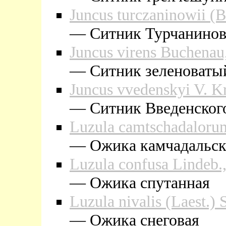
Juncus turczaninowii (
— Cитник Турчанинов
Juncus virens Buchenau
— Cитник зеленоваты
Juncus vvedenskyi V. K
— Cитник Введенског
Luzula camtschadaloru
— Ожика камчадальск
Luzula confusa Lindeb.
— Ожика спутанная
Luzula nivalis (Laest.)
— Ожика снеговая