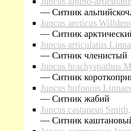
Juncus alpino-articulat
— Cитник альпийскоч
Juncus arcticus Willde
— Cитник арктически
Juncus articulatus Linn
— Cитник членистый
Juncus brachyspathus 
— Cитник короткопри
Juncus bufonius Linnae
— Cитник жабий
Juncus castaneus Smith
— Cитник каштановы