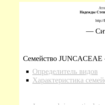
Атл
Надежды Степ
http:/
— Си
Семейство JUNCACEAE -
Определитель видов
Характеристика семей