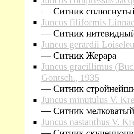
Juncus compressus Jacq
— Cитник сплюснуты
Juncus filiformis Linna
— Cитник нитевидны
Juncus gerardii Loisele
— Cитник Жерара
Juncus gracillimus (Buc
Gontsch., 1935
— Cитник стройнейш
Juncus minutulus V. Kre
— Cитник мелковаты
Juncus nastanthus V. Kr
— Cитник скученноцв