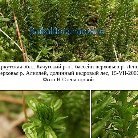
ркутская обл., Качугский р-н., бассейн верховьев р. Лен
ерховья р. Алиллей, долинный кедровый лес, 15-VII-200
Фото Н.Степанцовой.