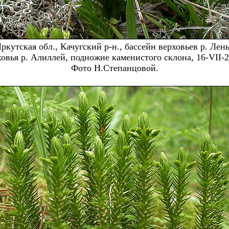
ркутская обл., Качугский р-н., бассейн верховьев р. Лен
ховья р. Алиллей, подножие каменистого склона, 16-VII-2
Фото Н.Степанцовой.