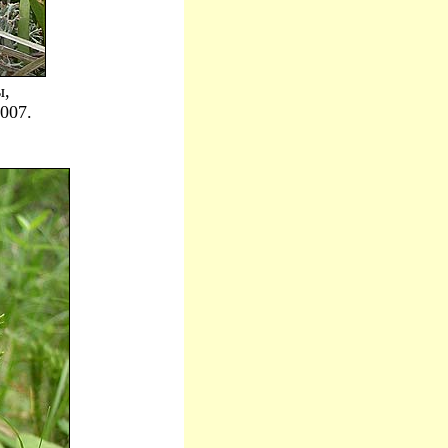
ы,
007.