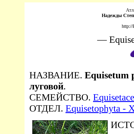
Атл
Надежды Степ
http:/
— Equise
НАЗВАНИЕ.
Equisetum 
луговой
.
СЕМЕЙСТВО.
Equisetac
ОТДЕЛ.
Equisetophyta -
ИСТ