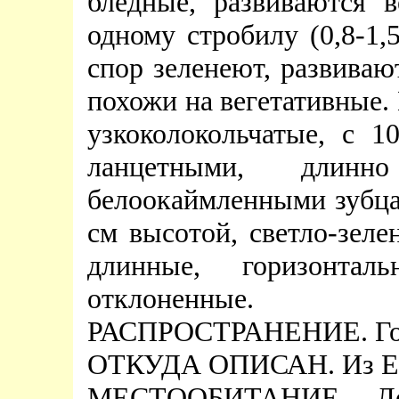
бледные, развиваются 
одному стробилу (0,8-1,
спор зеленеют, развиваю
похожи на вегетативные.
узкоколокольчатые, с 
ланцетными, длинн
белоокаймленными зубца
см высотой, светло-зеле
длинные, горизонта
отклоненные.
РАСПРОСТРАНЕНИЕ. Гол
ОТКУДА ОПИСАН. Из Е
МЕСТООБИТАНИЕ. Леса