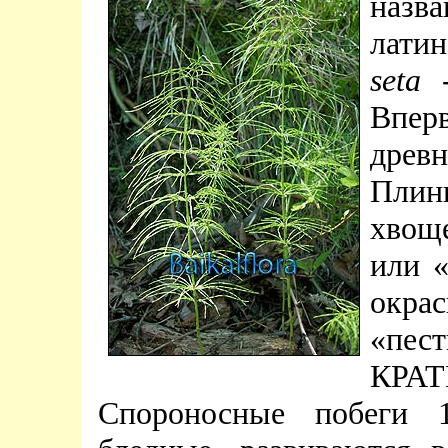
наз
лати
seta
-
Впе
древ
Плин
хвощ
или «
окра
«пест
КР
Спороносные побеги 1