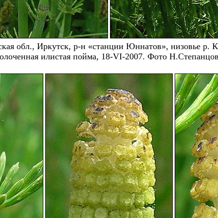
кая обл., Иркутск, р-н «станции Юннатов», низовье р. 
олоченная илистая пойма, 18-VI-2007. Фото Н.Степанцо