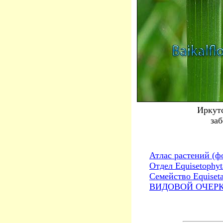
Иркутс
заб
Атлас растений (ф
Отдел Equisetophy
Семейство Equiset
ВИДОВОЙ ОЧЕРК. E