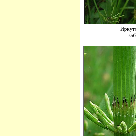
Иркутс
заб