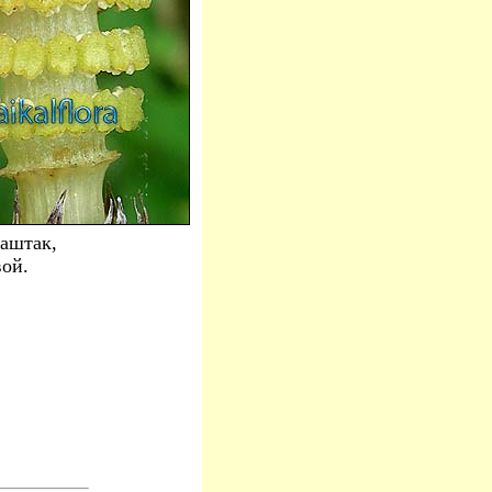
Каштак,
вой.