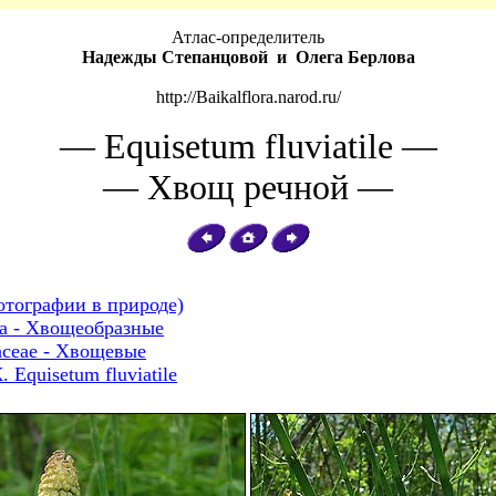
Атлас-определитель
Надежды Степанцовой и Олега Берлова
http://Baikalflora.narod.ru/
— Equisetum fluviatile —
— Хвощ речной —
отографии в природе)
ta - Хвощеобразные
aceae - Хвощевые
quisetum fluviatile