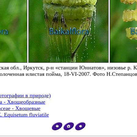
кая обл., Иркутск, р-н «станции Юннатов», низовье р. 
олоченная илистая пойма, 18-VI-2007. Фото Н.Степанцо
отографии в природе)
ta - Хвощеобразные
aceae - Хвощевые
quisetum fluviatile