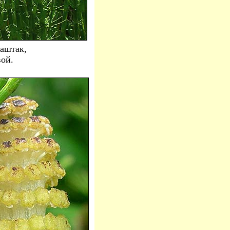
Каштак,
вой.