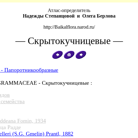
Атлас-определитель
Надежды Степанцовой и Олега Берлова
http://Baikalflora.narod.ru/
— Скрытокучницевые —
a - Папоротникообразные
GRAMMACEAE - Скрытокучницевые :
идов
 семейства
ddeana Fomin, 1934
ца Радде
lleri (S.G. Gmelin) Prantl, 1882