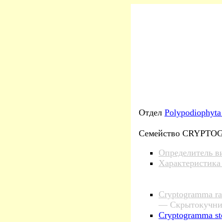
Отдел
Polypodiophyt
Семейство CRYPTO
Определитель в
Характеристика
Cryptogramma ra
— Скрытокучни
Cryptogramma ste